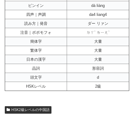
ピンイン
dà liàng
四声｜声調
da4 liang4
読み方｜発音
ダー リァン
注音｜ボポモフォ
ㄉㄚˋ ㄌㄧㄤˋ
簡体字
大量
繁体字
大量
日本の漢字
大量
品詞
形容詞
頭文字
d
HSKレベル
2級
HSK2級レベルの中国語