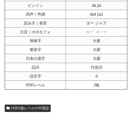
ピンイン
dà jiā
四声｜声調
da4 jia1
読み方｜発音
ダー ジャア
注音｜ボポモフォ
ㄉㄚˋ ㄐㄧㄚ
簡体字
大家
繁体字
大家
日本の漢字
大家
品詞
代名詞
頭文字
d
HSKレベル
2級
HSK2級レベルの中国語