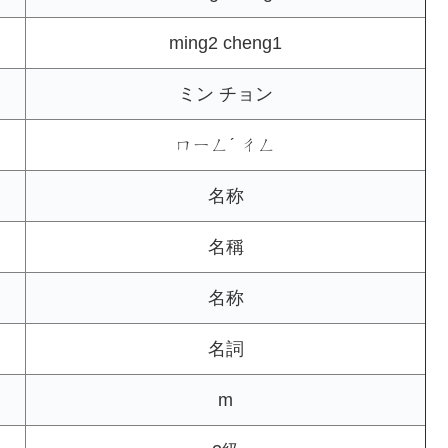
ming2 cheng1
ミン チョン
ㄇㄧㄥˊ ㄔㄥ
名称
名稱
名称
名詞
m