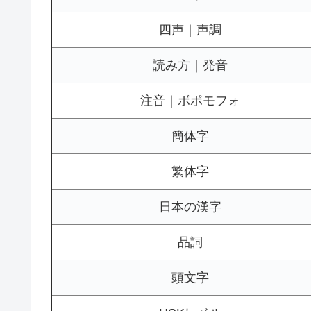
四声｜声調
読み方｜発音
注音｜ボポモフォ
簡体字
繁体字
日本の漢字
品詞
頭文字