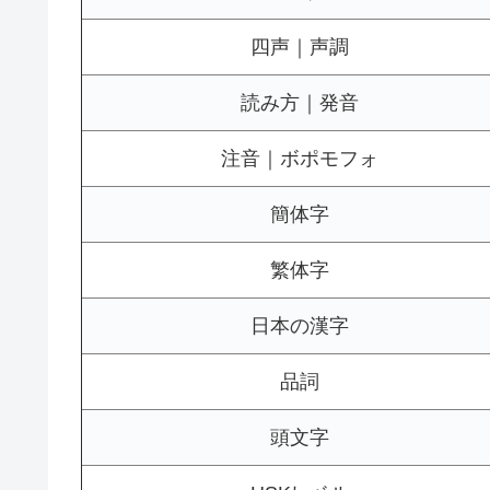
四声｜声調
読み方｜発音
注音｜ボポモフォ
簡体字
繁体字
日本の漢字
品詞
頭文字