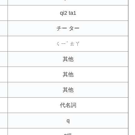
qi2 ta1
チー ター
ㄑㄧˊ ㄊㄚ
其他
其他
其他
代名詞
q