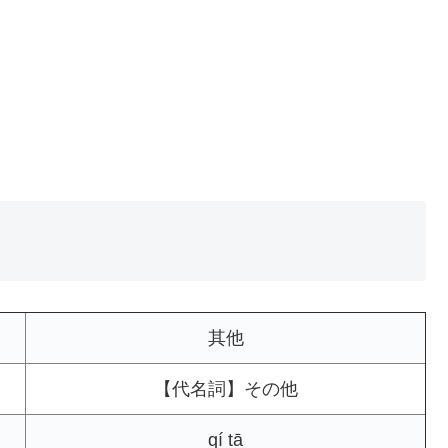
其他
【代名詞】その他
qí tā