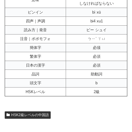
しなければならない
ピンイン
bì xū
四声｜声調
bi4 xu1
読み方｜発音
ビー シュイ
注音｜ボポモフォ
ㄅㄧˋ ㄒㄩ
簡体字
必须
繁体字
必須
日本の漢字
必須
品詞
助動詞
頭文字
b
HSKレベル
2級
HSK2級レベルの中国語