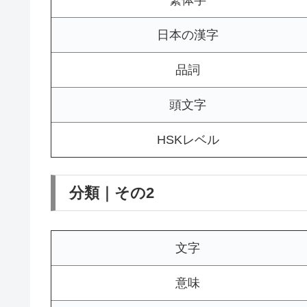
繁体字
日本の漢字
品詞
頭文字
HSKレベル
分類｜その2
文字
意味