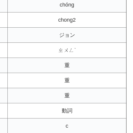
chóng
chong2
ジョン
ㄓㄨㄥˋ
重
重
重
動詞
c