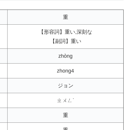
重
【形容詞】重い,深刻な
【副詞】重い
zhòng
zhong4
ジョン
ㄓㄨㄥˋ
重