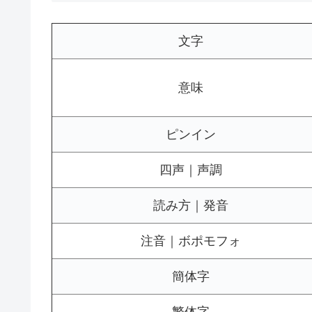
文字
意味
ピンイン
四声｜声調
読み方｜発音
注音｜ボポモフォ
簡体字