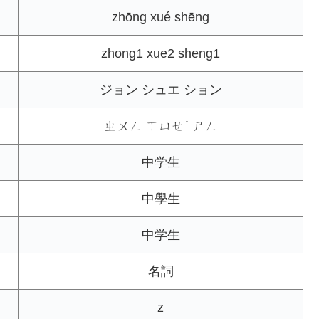
zhōng xué shēng
zhong1 xue2 sheng1
ジョン シュエ ション
ㄓㄨㄥ ㄒㄩㄝˊ ㄕㄥ
中学生
中學生
中学生
名詞
z