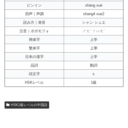
ピンイン
shàng xué
四声｜声調
shang4 xue2
読み方｜発音
シャン シュエ
注音｜ボポモフォ
ㄕㄤˋ ㄒㄩㄝˊ
簡体字
上学
繁体字
上學
日本の漢字
上学
品詞
動詞
頭文字
s
HSKレベル
1級
HSK1級レベルの中国語