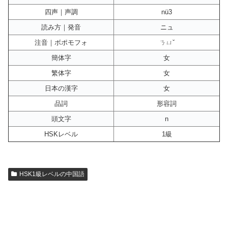
四声｜声調
nü3
読み方｜発音
ニュ
注音｜ボポモフォ
ㄋㄩˇ
簡体字
女
繁体字
女
日本の漢字
女
品詞
形容詞
頭文字
n
HSKレベル
1級
HSK1級レベルの中国語