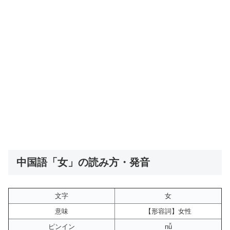
中国語「女」の読み方・発音
文字
女
意味
【形容詞】女性
ピンイン
nǚ