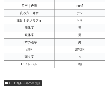
四声｜声調
nan2
読み方｜発音
ナン
注音｜ボポモフォ
ㄋㄢˊ
簡体字
男
繁体字
男
日本の漢字
男
品詞
形容詞
頭文字
n
HSKレベル
1級
HSK1級レベルの中国語