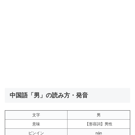
中国語「男」の読み方・発音
文字
男
意味
【形容詞】男性
ピンイン
nán