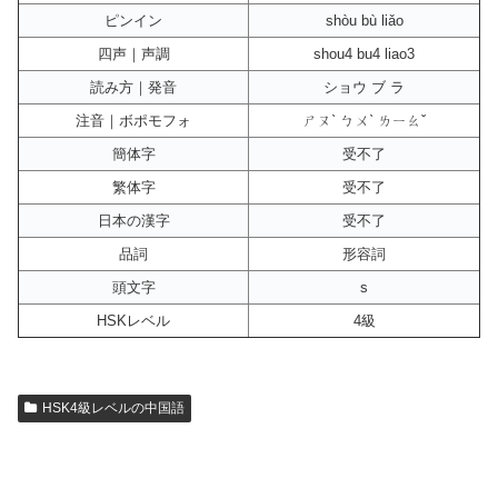
ピンイン
shòu bù liǎo
四声｜声調
shou4 bu4 liao3
読み方｜発音
ショウ ブ ラ
注音｜ボポモフォ
ㄕㄡˋ ㄅㄨˋ ㄌㄧㄠˇ
簡体字
受不了
繁体字
受不了
日本の漢字
受不了
品詞
形容詞
頭文字
s
HSKレベル
4級
HSK4級レベルの中国語