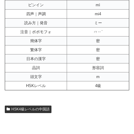
ピンイン
mì
四声｜声調
mi4
読み方｜発音
ミー
注音｜ボポモフォ
ㄇㄧˋ
簡体字
密
繁体字
密
日本の漢字
密
品詞
形容詞
頭文字
m
HSKレベル
4級
HSK4級レベルの中国語