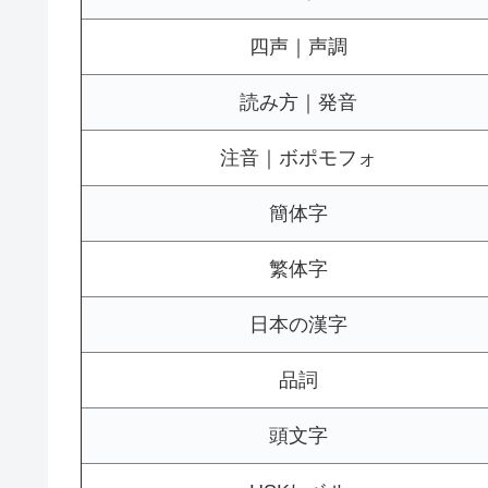
四声｜声調
読み方｜発音
注音｜ボポモフォ
簡体字
繁体字
日本の漢字
品詞
頭文字