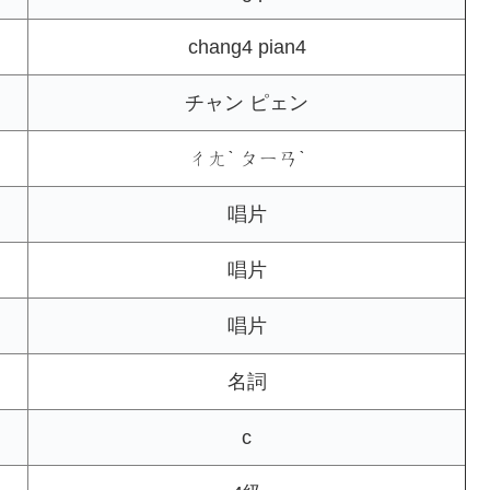
chang4 pian4
チャン ピェン
ㄔㄤˋ ㄆㄧㄢˋ
唱片
唱片
唱片
名詞
c