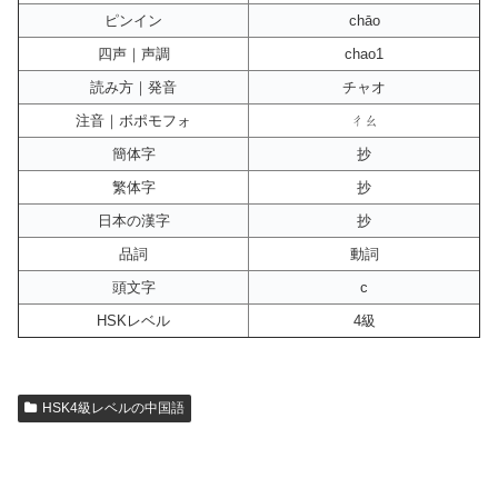
ピンイン
chāo
四声｜声調
chao1
読み方｜発音
チャオ
注音｜ボポモフォ
ㄔㄠ
簡体字
抄
繁体字
抄
日本の漢字
抄
品詞
動詞
頭文字
c
HSKレベル
4級
HSK4級レベルの中国語