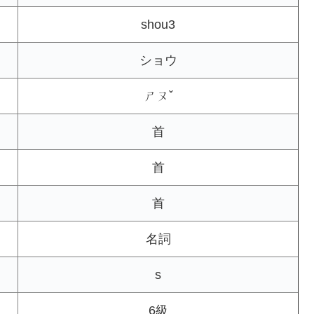
shou3
ショウ
ㄕㄡˇ
首
首
首
名詞
s
6級