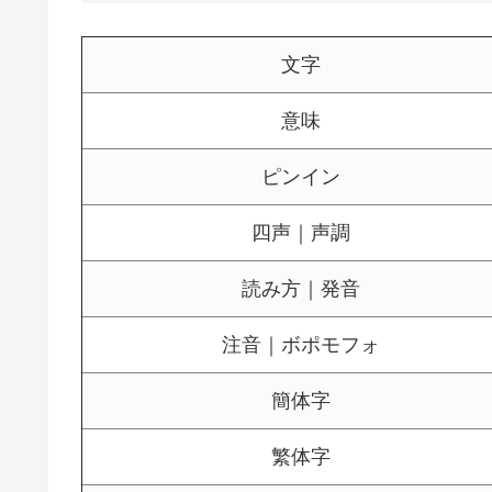
文字
意味
ピンイン
四声｜声調
読み方｜発音
注音｜ボポモフォ
簡体字
繁体字