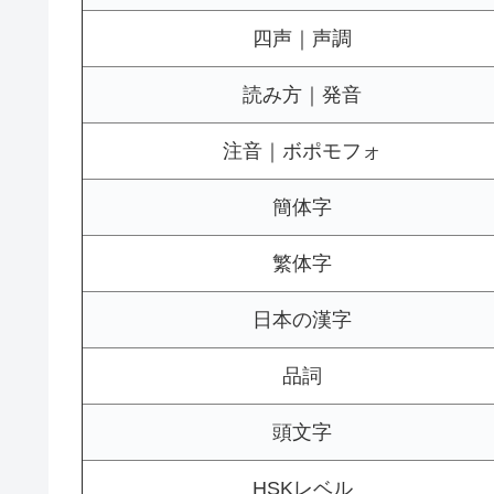
四声｜声調
読み方｜発音
注音｜ボポモフォ
簡体字
繁体字
日本の漢字
品詞
頭文字
HSKレベル