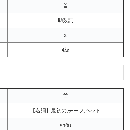
首
助数詞
s
4級
首
【名詞】最初の,チーフ,ヘッド
shǒu