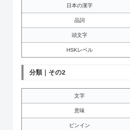
日本の漢字
品詞
頭文字
HSKレベル
分類｜その2
文字
意味
ピンイン