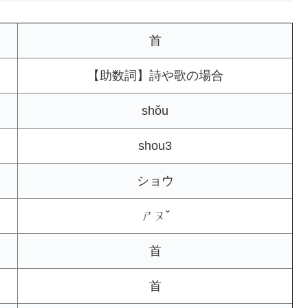
首
【助数詞】詩や歌の場合
shǒu
shou3
ショウ
ㄕㄡˇ
首
首