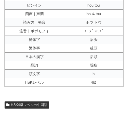
ピンイン
hòu tou
四声｜声調
hou4 tou
読み方｜発音
ホウ トウ
注音｜ボポモフォ
ㄏㄡˋ ㄊㄡˊ
簡体字
后头
繁体字
後頭
日本の漢字
后頭
品詞
場所
頭文字
h
HSKレベル
4級
HSK4級レベルの中国語