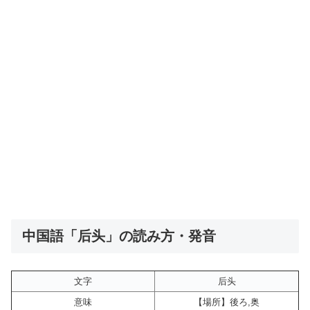
中国語「后头」の読み方・発音
文字
后头
意味
【場所】後ろ,奥