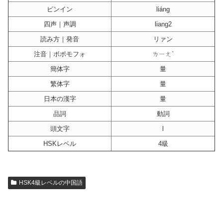
ピンイン
liáng
四声｜声調
liang2
読み方｜発音
リァン
注音｜ボポモフォ
ㄌㄧㄤˋ
簡体字
量
繁体字
量
日本の漢字
量
品詞
動詞
頭文字
l
HSKレベル
4級
HSK4級レベルの中国語