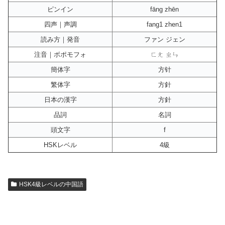
ピンイン
fāng zhēn
四声｜声調
fang1 zhen1
読み方｜発音
ファン ジェン
注音｜ボポモフォ
ㄈㄤ ㄓㄣ
簡体字
方针
繁体字
方針
日本の漢字
方針
品詞
名詞
頭文字
f
HSKレベル
4級
HSK4級レベルの中国語