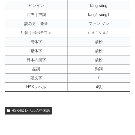
ピンイン
fàng sōng
四声｜声調
fang4 song1
読み方｜発音
ファン ソン
注音｜ボポモフォ
ㄈㄤˋ ㄙㄨㄥ
簡体字
放松
繁体字
放松
日本の漢字
放松
品詞
動詞
頭文字
f
HSKレベル
4級
HSK4級レベルの中国語