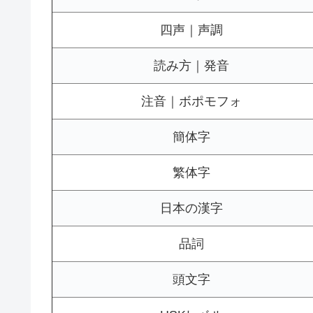
四声｜声調
読み方｜発音
注音｜ボポモフォ
簡体字
繁体字
日本の漢字
品詞
頭文字