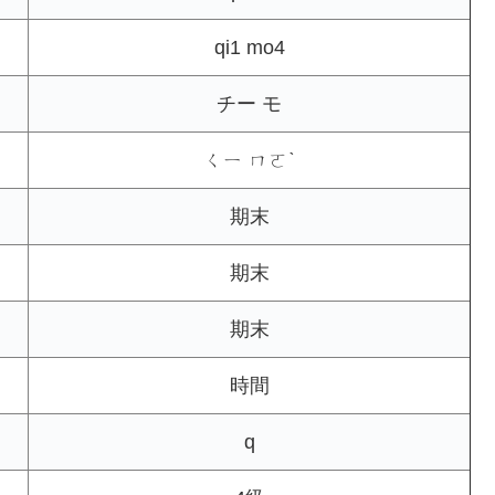
qi1 mo4
チー モ
ㄑㄧ ㄇㄛˋ
期末
期末
期末
時間
q