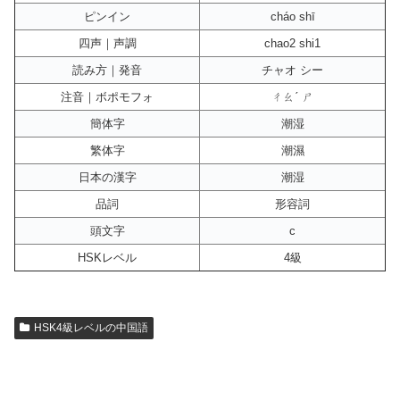
ピンイン
cháo shī
四声｜声調
chao2 shi1
読み方｜発音
チャオ シー
注音｜ボポモフォ
ㄔㄠˊ ㄕ
簡体字
潮湿
繁体字
潮濕
日本の漢字
潮湿
品詞
形容詞
頭文字
c
HSKレベル
4級
HSK4級レベルの中国語