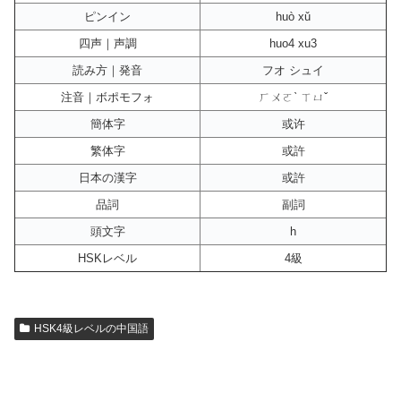
ピンイン
huò xǔ
四声｜声調
huo4 xu3
読み方｜発音
フオ シュイ
注音｜ボポモフォ
ㄏㄨㄛˋ ㄒㄩˇ
簡体字
或许
繁体字
或許
日本の漢字
或許
品詞
副詞
頭文字
h
HSKレベル
4級
HSK4級レベルの中国語