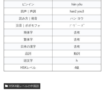
ピンイン
hán yǒu
四声｜声調
han2 you3
読み方｜発音
ハン ヨウ
注音｜ボポモフォ
ㄏㄢˊ ㄧㄡˇ
簡体字
含有
繁体字
含有
日本の漢字
含有
品詞
動詞
頭文字
h
HSKレベル
4級
HSK4級レベルの中国語