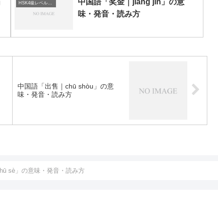
」
中国語「奖金｜jiǎng jīn」の意
HSK4級レベルの中国語
味・発音・読み方
中国語「出售｜chū shòu」の意
味・発音・読み方
hū sè」の意味・発音・読み方