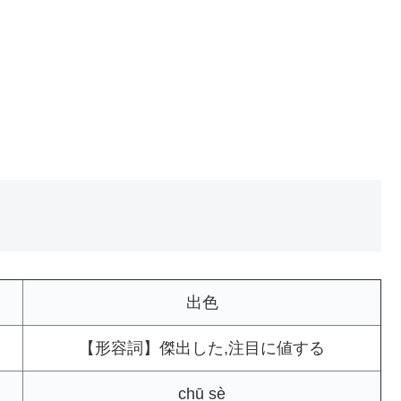
出色
【形容詞】傑出した,注目に値する
chū sè