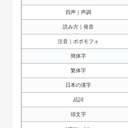
四声｜声調
読み方｜発音
注音｜ボポモフォ
簡体字
繁体字
日本の漢字
品詞
頭文字