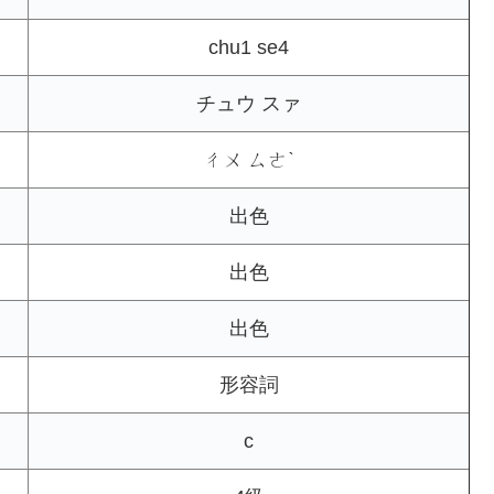
chu1 se4
チュウ スァ
ㄔㄨ ㄙㄜˋ
出色
出色
出色
形容詞
c