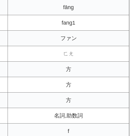
fāng
fang1
ファン
ㄈㄤ
方
方
方
名詞,助数詞
f