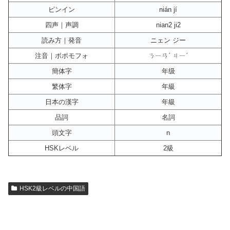
ピンイン
nián jí
四声｜声調
nian2 ji2
読み方｜発音
ニェン ジー
注音｜ボポモフォ
ㄋㄧㄢˊ ㄐㄧˊ
簡体字
年级
繁体字
年級
日本の漢字
年級
品詞
名詞
頭文字
n
HSKレベル
2級
HSK2級レベルの中国語