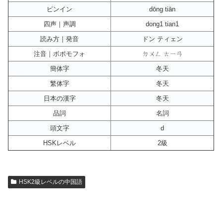
ピンイン
dōng tiān
四声｜声調
dong1 tian1
読み方｜発音
ドン ティェン
注音｜ボポモフォ
ㄉㄨㄥ ㄊㄧㄢ
簡体字
冬天
繁体字
冬天
日本の漢字
冬天
品詞
名詞
頭文字
d
HSKレベル
2級
HSK2級レベルの中国語