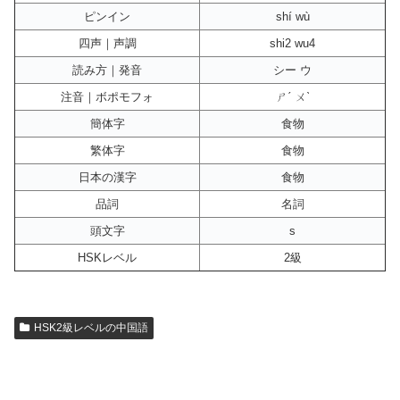
ピンイン
shí wù
四声｜声調
shi2 wu4
読み方｜発音
シー ウ
注音｜ボポモフォ
ㄕˊ ㄨˋ
簡体字
食物
繁体字
食物
日本の漢字
食物
品詞
名詞
頭文字
s
HSKレベル
2級
HSK2級レベルの中国語