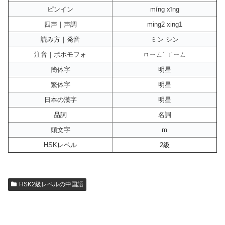
ピンイン
míng xīng
四声｜声調
ming2 xing1
読み方｜発音
ミン シン
注音｜ボポモフォ
ㄇㄧㄥˊ ㄒㄧㄥ
簡体字
明星
繁体字
明星
日本の漢字
明星
品詞
名詞
頭文字
m
HSKレベル
2級
HSK2級レベルの中国語