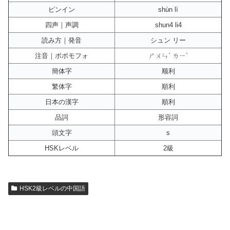
ピンイン
shùn lì
四声｜声調
shun4 li4
読み方｜発音
シュン リー
注音｜ボポモフォ
ㄕㄨㄣˋ ㄌㄧˋ
簡体字
顺利
繁体字
順利
日本の漢字
順利
品詞
形容詞
頭文字
s
HSKレベル
2級
HSK2級レベルの中国語