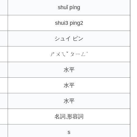
shuǐ píng
shui3 ping2
シュイ ピン
ㄕㄨㄟˇ ㄆㄧㄥˊ
水平
水平
水平
名詞,形容詞
s