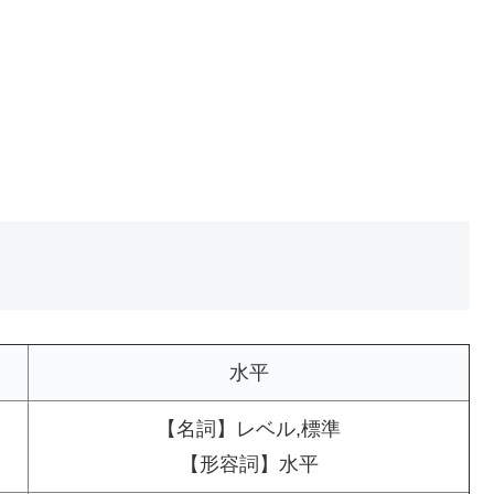
水平
【名詞】レベル,標準
【形容詞】水平