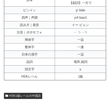
【副詞】一方で
ピンイン
yì biān
四声｜声調
yi4 bian1
読み方｜発音
イー ビェン
注音｜ボポモフォ
ㄧ ㄅㄧㄢ
簡体字
一边
繁体字
一邊
日本の漢字
一辺
品詞
場所,副詞
頭文字
y
HSKレベル
1級
HSK1級レベルの中国語