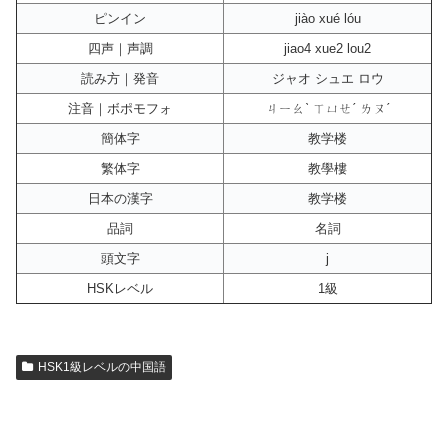
ピンイン
jiào xué lóu
四声｜声調
jiao4 xue2 lou2
読み方｜発音
ジャオ シュエ ロウ
注音｜ボポモフォ
ㄐㄧㄠˋ ㄒㄩㄝˊ ㄌㄡˊ
簡体字
教学楼
繁体字
教學樓
日本の漢字
教学楼
品詞
名詞
頭文字
j
HSKレベル
1級
HSK1級レベルの中国語