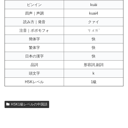
ピンイン
kuài
四声｜声調
kuai4
読み方｜発音
クァイ
注音｜ボポモフォ
ㄎㄨㄞˋ
簡体字
快
繁体字
快
日本の漢字
快
品詞
形容詞,副詞
頭文字
k
HSKレベル
1級
HSK1級レベルの中国語