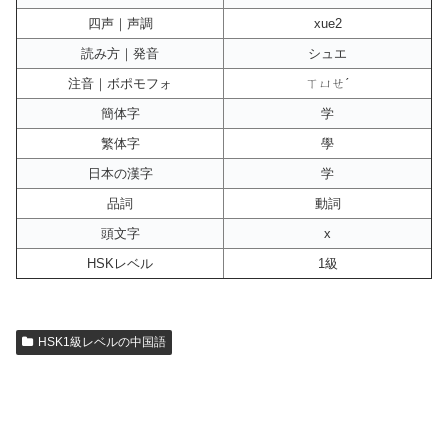
四声｜声調
xue2
読み方｜発音
シュエ
注音｜ボポモフォ
ㄒㄩㄝˊ
簡体字
学
繁体字
學
日本の漢字
学
品詞
動詞
頭文字
x
HSKレベル
1級
HSK1級レベルの中国語