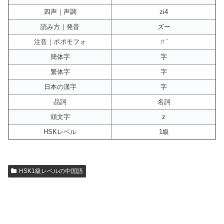
四声｜声調
zi4
読み方｜発音
ズー
注音｜ボポモフォ
ㄗˋ
簡体字
字
繁体字
字
日本の漢字
字
品詞
名詞
頭文字
z
HSKレベル
1級
HSK1級レベルの中国語