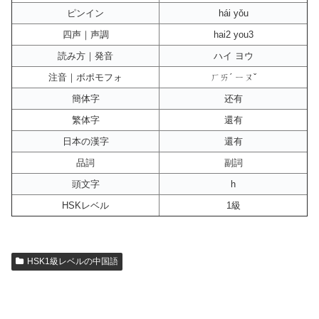
ピンイン
hái yǒu
四声｜声調
hai2 you3
読み方｜発音
ハイ ヨウ
注音｜ボポモフォ
ㄏㄞˊ ㄧㄡˇ
簡体字
还有
繁体字
還有
日本の漢字
還有
品詞
副詞
頭文字
h
HSKレベル
1級
HSK1級レベルの中国語