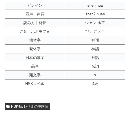
ピンイン
shén huà
四声｜声調
shen2 hua4
読み方｜発音
シェン ホア
注音｜ボポモフォ
ㄕㄣˊ ㄏㄨㄚˋ
簡体字
神话
繁体字
神話
日本の漢字
神話
品詞
名詞
頭文字
s
HSKレベル
4級
HSK4級レベルの中国語