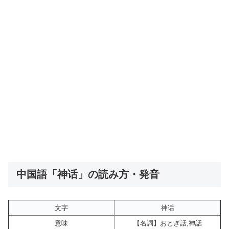
中国語「神话」の読み方・発音
文字
神话
意味
【名詞】おとぎ話,神話