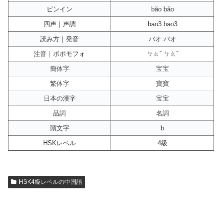
ピンイン
bǎo bǎo
四声｜声調
bao3 bao3
読み方｜発音
バオ バオ
注音｜ボポモフォ
ㄅㄠˇ ㄅㄠˇ
簡体字
宝宝
繁体字
寶寶
日本の漢字
宝宝
品詞
名詞
頭文字
b
HSKレベル
4級
HSK4級レベルの中国語