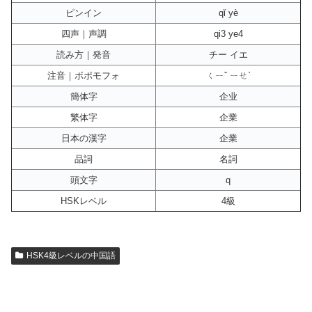
ピンイン
qǐ yè
四声｜声調
qi3 ye4
読み方｜発音
チー イエ
注音｜ボポモフォ
ㄑㄧˇ ㄧㄝˋ
簡体字
企业
繁体字
企業
日本の漢字
企業
品詞
名詞
頭文字
q
HSKレベル
4級
HSK4級レベルの中国語