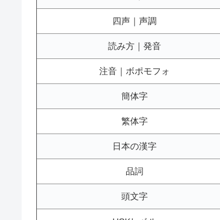
四声｜声調
読み方｜発音
注音｜ボポモフォ
簡体字
繁体字
日本の漢字
品詞
頭文字