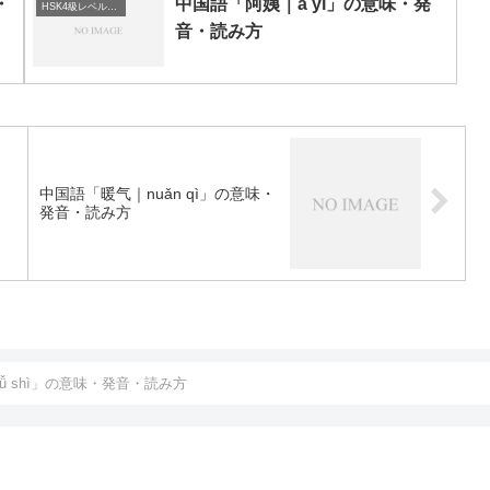
・
中国語「阿姨｜ā yí」の意味・発
HSK4級レベルの中国語
音・読み方
中国語「暖气｜nuǎn qì」の意味・
発音・読み方
ǚ shì」の意味・発音・読み方