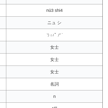
nü3 shi4
ニュ シ
ㄋㄩˇ ㄕˋ
女士
女士
女士
名詞
n