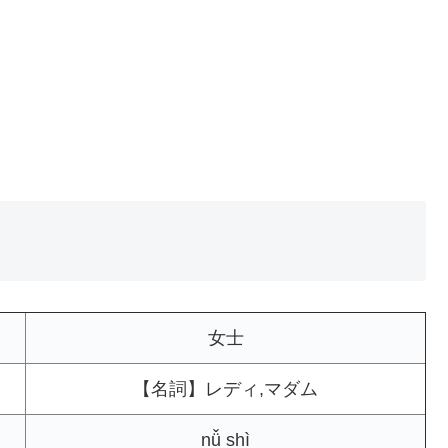
女士
【名詞】レディ,マダム
nǚ shì