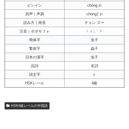
ピンイン
chóng zi
四声｜声調
chong2 zi
読み方｜発音
チョン ズー
注音｜ボポモフォ
ㄔㄨㄥˊ ㄗ˙
簡体字
虫子
繁体字
蟲子
日本の漢字
虫子
品詞
名詞
頭文字
c
HSKレベル
4級
HSK4級レベルの中国語