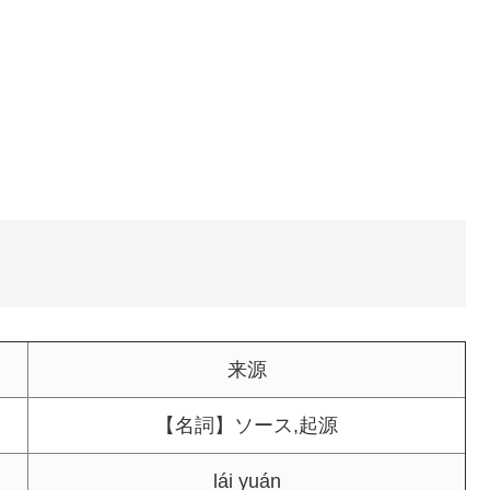
来源
【名詞】ソース,起源
lái yuán