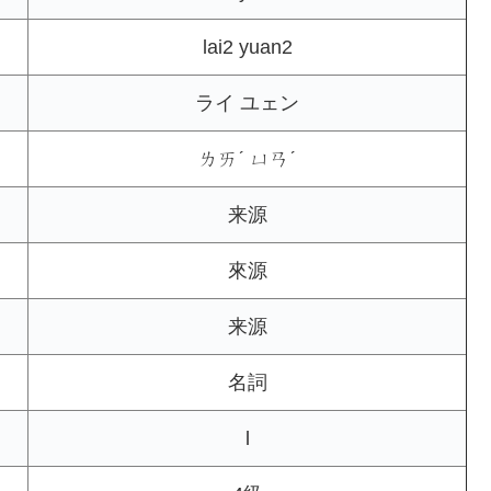
lai2 yuan2
ライ ユェン
ㄌㄞˊ ㄩㄢˊ
来源
來源
来源
名詞
l