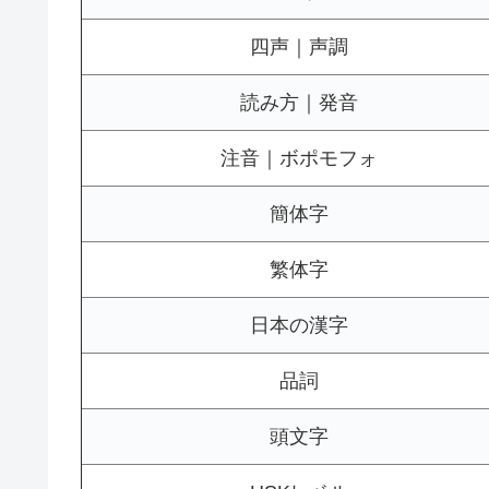
四声｜声調
読み方｜発音
注音｜ボポモフォ
簡体字
繁体字
日本の漢字
品詞
頭文字