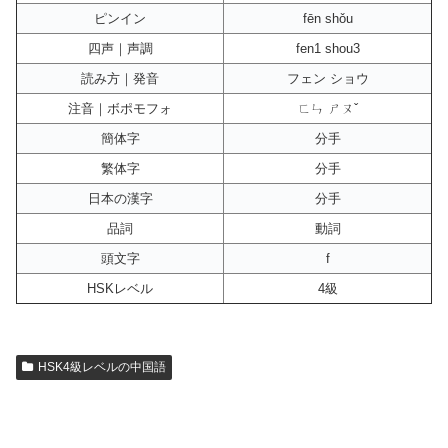
ピンイン
fēn shǒu
四声｜声調
fen1 shou3
読み方｜発音
フェン ショウ
注音｜ボポモフォ
ㄈㄣ ㄕㄡˇ
簡体字
分手
繁体字
分手
日本の漢字
分手
品詞
動詞
頭文字
f
HSKレベル
4級
HSK4級レベルの中国語