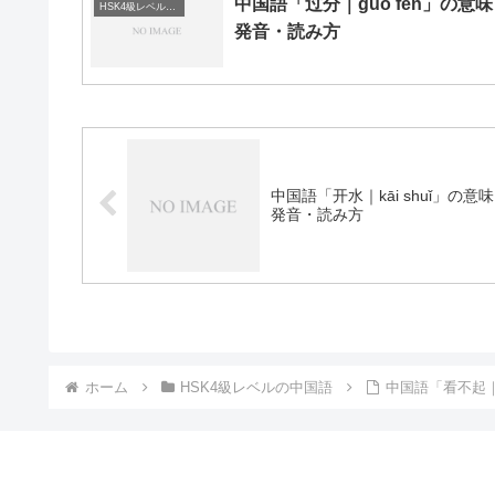
中国語「过分｜guò fèn」の意
HSK4級レベルの中国語
発音・読み方
中国語「开水｜kāi shuǐ」の意
発音・読み方
ホーム
HSK4級レベルの中国語
中国語「看不起｜k