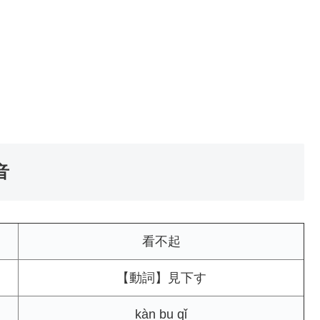
音
看不起
【動詞】見下す
kàn bu qǐ