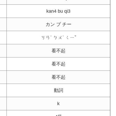
kan4 bu qi3
カン ブ チー
ㄎㄢˋ ㄅㄨˋ ㄑㄧˇ
看不起
看不起
看不起
動詞
k