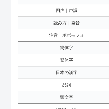
四声｜声調
読み方｜発音
注音｜ボポモフォ
簡体字
繁体字
日本の漢字
品詞
頭文字