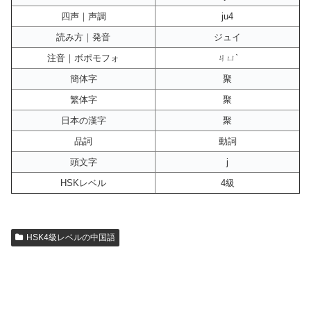
四声｜声調
ju4
読み方｜発音
ジュイ
注音｜ボポモフォ
ㄐㄩˋ
簡体字
聚
繁体字
聚
日本の漢字
聚
品詞
動詞
頭文字
j
HSKレベル
4級
HSK4級レベルの中国語