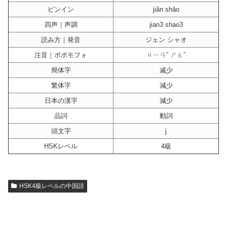
ピンイン
jiǎn shǎo
四声｜声調
jian3 shao3
読み方｜発音
ジェン シャオ
注音｜ボポモフォ
ㄐㄧㄢˇ ㄕㄠˇ
簡体字
减少
繁体字
減少
日本の漢字
減少
品詞
動詞
頭文字
j
HSKレベル
4級
HSK4級レベルの中国語