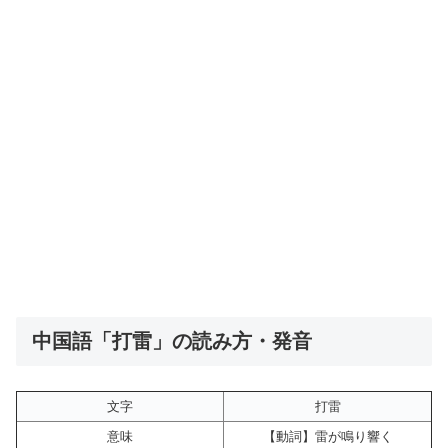
中国語「打雷」の読み方・発音
文字
打雷
意味
【動詞】雷が鳴り響く