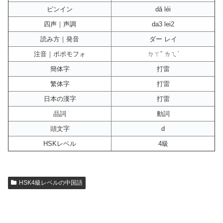
ピンイン
dǎ léi
四声｜声調
da3 lei2
読み方｜発音
ダー レイ
注音｜ボポモフォ
ㄉㄚˇ ㄌㄟˊ
簡体字
打雷
繁体字
打雷
日本の漢字
打雷
品詞
動詞
頭文字
d
HSKレベル
4級
HSK4級レベルの中国語