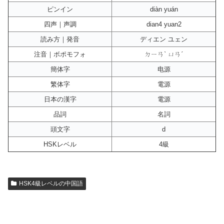
ピンイン
diàn yuán
四声｜声調
dian4 yuan2
読み方｜発音
ディエン ユェン
注音｜ボポモフォ
ㄉㄧㄢˋ ㄩㄢˊ
簡体字
电源
繁体字
電源
日本の漢字
電源
品詞
名詞
頭文字
d
HSKレベル
4級
HSK4級レベルの中国語