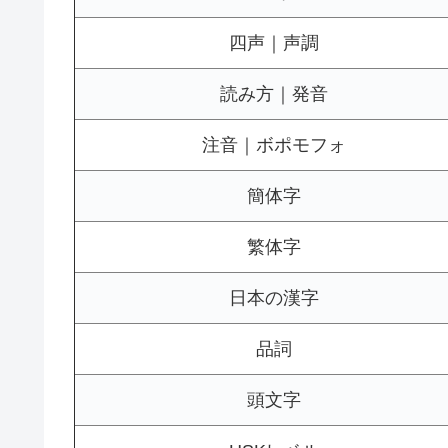
四声｜声調
読み方｜発音
注音｜ボポモフォ
簡体字
繁体字
日本の漢字
品詞
頭文字