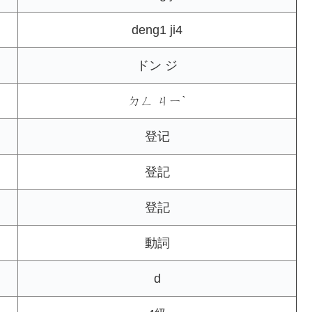
deng1 ji4
ドン ジ
ㄉㄥ ㄐㄧˋ
登记
登記
登記
動詞
d