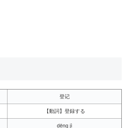
登记
【動詞】登録する
dēng jì